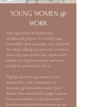
YOUNG WOMEN @
WORK
Veel organisaties herkennen een
terugkerend patroon. E
r is volop jong
vrouwelijk talent aanwezig, maar dit komt
niet altijd volledig tot zijn recht. Vrouwen
laten zich soms minder zien, spreken zich
minder uit of groeien minder snel door,
terwijl het potentieel er wél is.
Tegelijk opereren organisaties in een
dynamische, vaak competitieve en
masculien georiënteerde context. Juist
daarin is het essentieel dat jonge vrouwen
leren om zichtbaar te zijn, hun stem te
laten horen en positie in te nemen op een