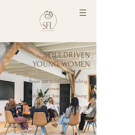
SOULDRIVEN
YOUNG WOMEN
Bouw aan zichtbaar, krachtig
vrouwelijk
talent met Souldriven Young
Women