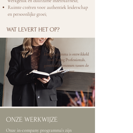
werkgeluk en duurzame inzetbaarheid;
Ruimte creëren voor authentiek leiderschap
en persoonlijke groei;
WAT LEVERT HET OP?
Het programma is ontwikkeld
voor Young Professionals,
gemiddeld genomen tussen de
24 en 32 jaar.
ONZE WERKWIJZE
Onze in-company programma’s zijn