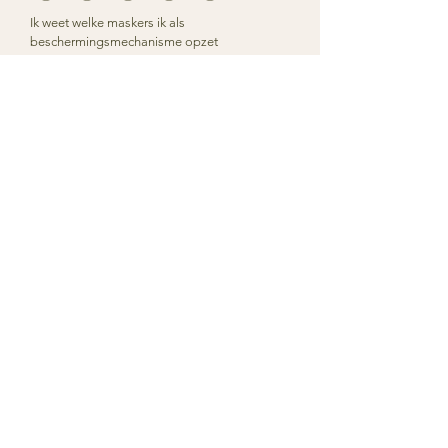
Ik weet welke maskers ik als
beschermingsmechanisme opzet
Waar ligt jouw grootste
verlangen?
Verstuur