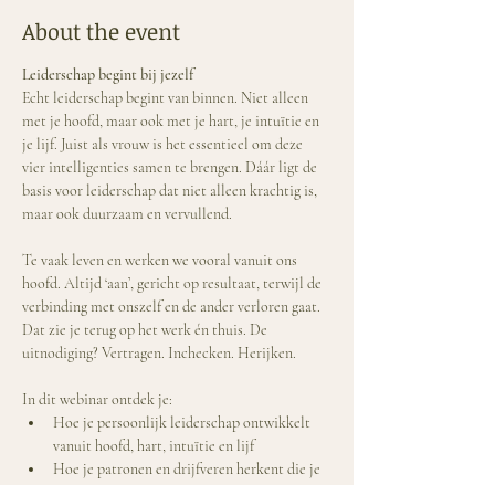
About the event
Leiderschap begint bij jezelf
Echt leiderschap begint van binnen. Niet alleen 
met je hoofd, maar ook met je hart, je intuïtie en 
je lijf. Juist als vrouw is het essentieel om deze 
vier intelligenties samen te brengen. Dáár ligt de 
basis voor leiderschap dat niet alleen krachtig is, 
maar ook duurzaam en vervullend.
Te vaak leven en werken we vooral vanuit ons 
hoofd. Altijd ‘aan’, gericht op resultaat, terwijl de 
verbinding met onszelf en de ander verloren gaat. 
Dat zie je terug op het werk én thuis. De 
uitnodiging? Vertragen. Inchecken. Herijken.
In dit webinar ontdek je:
Hoe je persoonlijk leiderschap ontwikkelt 
vanuit hoofd, hart, intuïtie en lijf
Hoe je patronen en drijfveren herkent die je 
groei in de weg staan