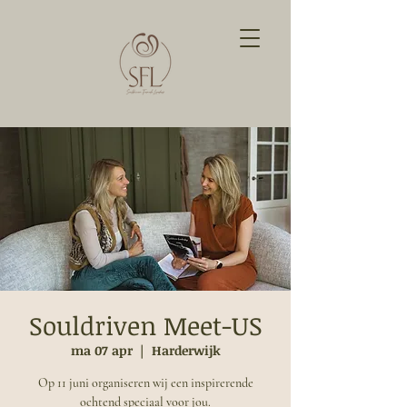
Souldriven Meet-US
ma 07 apr
  |  
Harderwijk
Op 11 juni organiseren wij een inspirerende
ochtend speciaal voor jou.