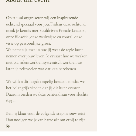
Op 11 juni organiseren wij een inspirerende 
ochtend speciaal voor jou.
Tijdens deze ochtend 
maak je kennis met 
Souldriven Female Leaders
 , 
onze filosofie, onze werkwijze en vooral: onze 
visie op persoonlijke groei.
We nemen je mee in hoe jij weer de regie kunt 
nemen over jouw leven. Je ervaart hoe we werken 
met o.a. 
ademwerk
 en 
systemisch werk
, en we 
laten je zelf voelen wat dat kan betekenen.
We willen dit laagdrempelig houden, omdat we 
het belangrijk vinden dat jij dit kunt ervaren. 
Daarom bieden we deze ochtend aan voor slechts 
€49,-
.
Ben jij klaar voor de volgende stap in jouw reis? 
Dan nodigen we je van harte uit om erbij te zijn. 
💫