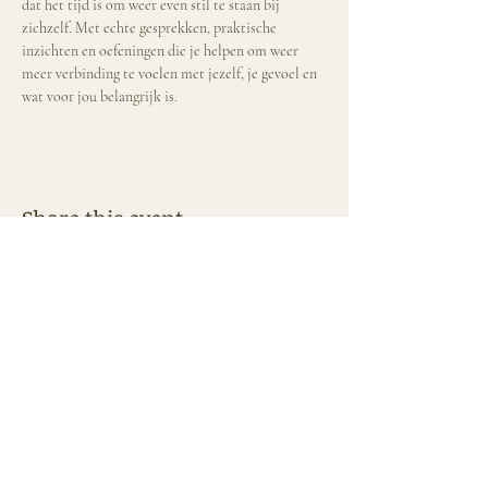
dat het tijd is om weer even stil te staan bij 
zichzelf. Met echte gesprekken, praktische 
inzichten en oefeningen die je helpen om weer 
meer verbinding te voelen met jezelf, je gevoel en 
wat voor jou belangrijk is.
Share this event
CONTACT
Dana:
06 - 52 61 11 58
Eveline: 06 - 155 266 70
info@souldrivenleaders.com